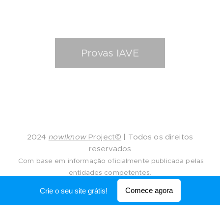
Provas IAVE
2024
nowIknow
Project©
| Todos os direitos
reservados
Com base em informação oficialmente publicada pelas
entidades competentes.
Desenvolvido por
Webnode
Comece agora
Crie o seu site grátis!