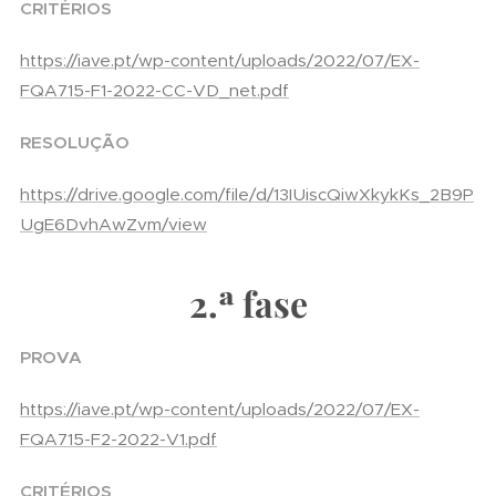
CRITÉRIOS
https://iave.pt/wp-content/uploads/2022/07/EX-
FQA715-F1-2022-CC-VD_net.pdf
RESOLUÇÃO
https://drive.google.com/file/d/13IUiscQiwXkykKs_2B9P
UgE6DvhAwZvm/view
2.ª fase
PROVA
https://iave.pt/wp-content/uploads/2022/07/EX-
FQA715-F2-2022-V1.pdf
CRITÉRIOS