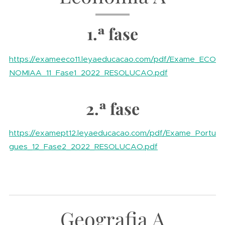
1.ª fase
https://exameeco11.leyaeducacao.com/pdf/Exame_ECO
NOMIAA_11_Fase1_2022_RESOLUCAO.pdf
2.ª fase
https://examept12.leyaeducacao.com/pdf/Exame_Portu
gues_12_Fase2_2022_RESOLUCAO.pdf
Geografia A