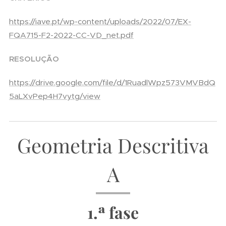
https://iave.pt/wp-content/uploads/2022/07/EX-
FQA715-F2-2022-CC-VD_net.pdf
RESOLUÇÃO
https://drive.google.com/file/d/1RuadlWpz573VMVBdQ
5aLXvPep4H7vytg/view
Geometria Descritiva
A
1.ª fase